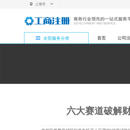
上海市
上海
首页
公司
全部服务分类
内
普
企
bitpie网址专区
公司注册
外资变更
银行开户
商标注册
增资验资
企业疑难
公司注销
投
法
内资变更
税务代办
版权专利
bitpie网站专区
公
注册地址
内
代理记账
bitpie下载专区
行政许可
六大赛道破解财
bitpie钱包专区
bitpie冷钱包专区