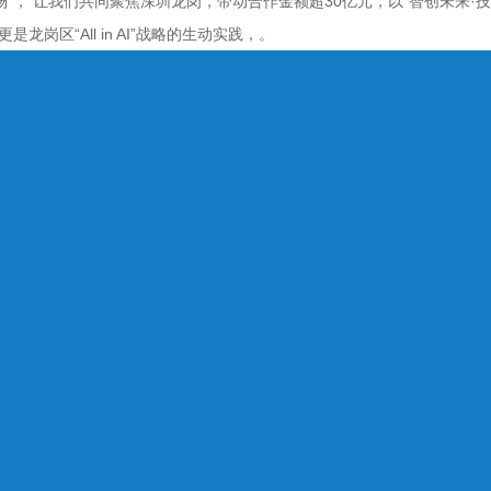
”， 让我们共同聚焦深圳龙岗，带动合作金额超30亿元，以“智创未来·技
岗区“All in AI”战略的生动实践，。