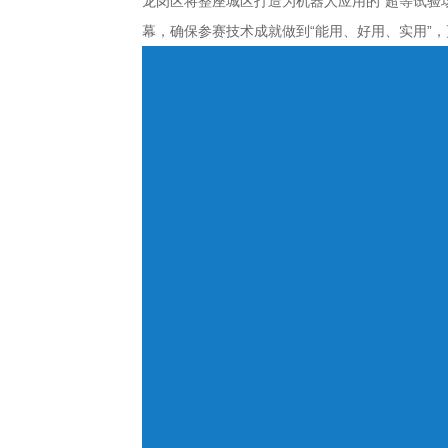
龙岗区将整座城区打造为机器人应用的“超等试验场
幕，确保参赛技术成就做到“能用、好用、实用”，更是龙
Bitpie钱包下载专区
bitpie安卓下载专区
bitpie官网下载专区