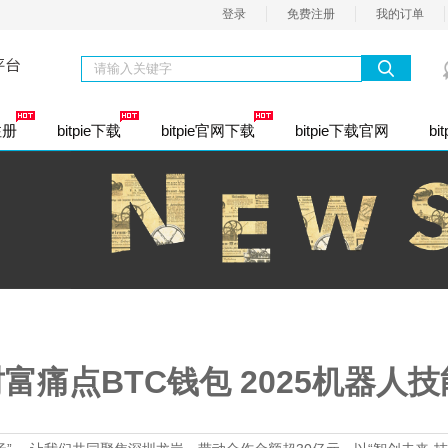
登录
免费注册
我的订单
注册
bitpie下载
bitpie官网下载
bitpie下载官网
bit
资股份公司注册
通商标注册
业社保开户
内资有限公司
个人独资企业注册
内资有限分公司
合伙
资类注册
香港公司注册
定代表人变更
公司股权变更
经营范围变更
公司名称变更
注册资本变更
司注册地址
资小规模（1年）
一般纳税人（1年）
整理乱账
富痛点BTC钱包 2025机器人技