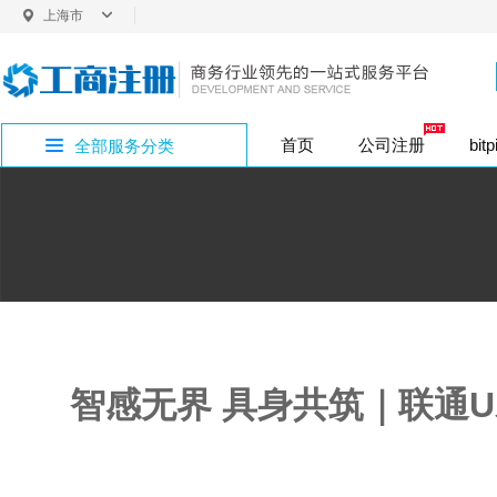
上海市
上海
首页
公司注册
bit
全部服务分类
内资股份公司注
普通商标注册
企业社保开户
bitpie网址专区
公司注册
外资变更
银行开户
商标注册
增资验资
企业疑难
公司注销
投资类注册
香
法定代表人变更
内资变更
税务代办
版权专利
bitpie网站专区
公司注册地址
注册地址
内资小规模（1年
代理记账
bitpie下载专区
行政许可
智感无界 具身共筑｜联通
bitpie钱包专区
bitpie冷钱包专区