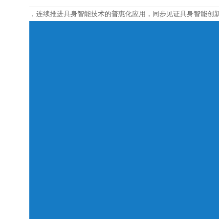
，连续推进具身智能技术的普惠化应用，同步见证具身智能创新
Bitpie钱包下载专区
bitpie安卓下载专区
bitpie官网下载专区