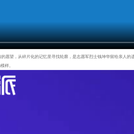
情的愿望，从碎片化的记忆里寻找轮廓，是志愿军烈士钱坤华留给亲人的
的模样。