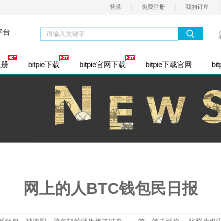
登录
免费注册
我的订单
注册
bitpie下载
bitpie官网下载
bitpie下载官网
bit
资股份公司注册
通商标注册
业社保开户
内资有限公司
个人独资企业注册
内资有限分公司
合伙
资类注册
香港公司注册
定代表人变更
公司股权变更
经营范围变更
公司名称变更
注册资本变更
司注册地址
资小规模（1年）
一般纳税人（1年）
整理乱账
网上的人BTC钱包民日报