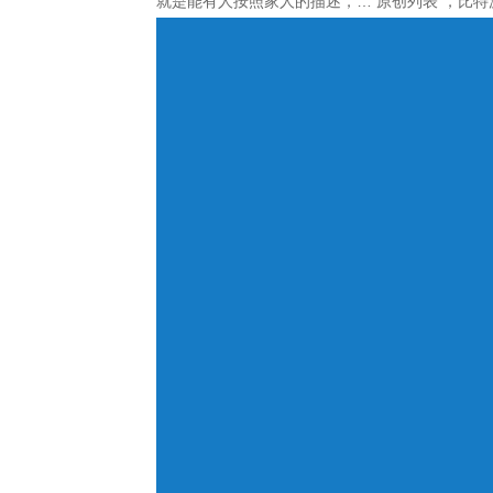
就是能有人按照家人的描述，… 原创列表 ，比
Bitpie钱包下载专区
bitpie安卓下载专区
bitpie官网下载专区