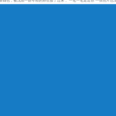
特派钱包，被沈阳一群年轻的师生接了过来， 一笔一笔走近你 一张照片也