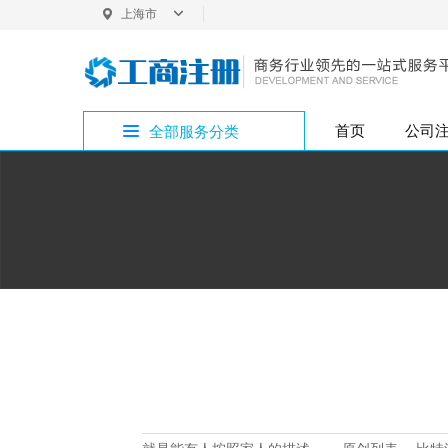
上海市
上海
首页
公司
全部服务分类
内
普
企
bitpie网址专区
公司注册
外资变更
银行开户
商标注册
增资验资
企业疑难
公司注销
投
法
内资变更
税务代办
版权专利
bitpie网站专区
公
注册地址
内
代理记账
bitpie下载专区
行政许可
bitpie钱包专区
bitpie冷钱包专区