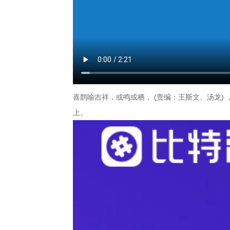
喜鹊喻吉祥，或鸣或栖， (责编：王斯文、汤龙)
上。