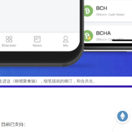
悠然走进这《柳塘聚禽轴》，细笔描就的柳汀，和合共生。