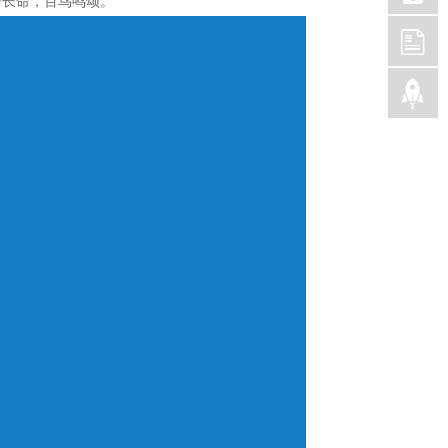
寄长命，百鸟鸣颂。