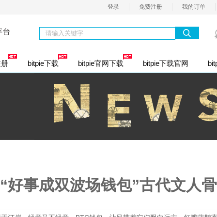
登录
免费注册
我的订单
注册
bitpie下载
bitpie官网下载
bitpie下载官网
bit
资股份公司注册
通商标注册
业社保开户
内资有限公司
个人独资企业注册
内资有限分公司
合伙
资类注册
香港公司注册
定代表人变更
公司股权变更
经营范围变更
公司名称变更
注册资本变更
司注册地址
资小规模（1年）
一般纳税人（1年）
整理乱账
“好事成双波场钱包”古代文人