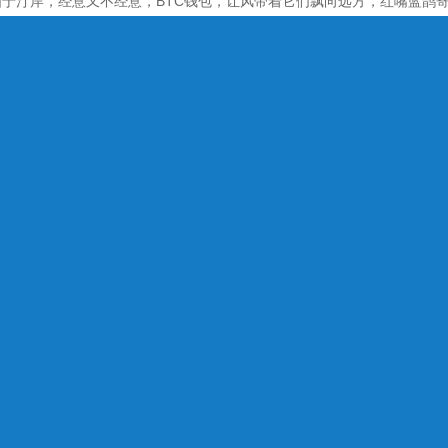
于汀岸，经意又不经意，BTC钱包，让风带着它们飘向远方，红嘴蓝鹊