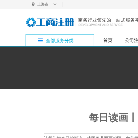
上海市
上海
首页
公司
全部服务分类
内
普
企
bitpie网址专区
公司注册
外资变更
银行开户
商标注册
增资验资
企业疑难
公司注销
投
法
内资变更
税务代办
版权专利
bitpie网站专区
公
注册地址
内
代理记账
bitpie下载专区
行政许可
每日读画丨
bitpie钱包专区
bitpie冷钱包专区