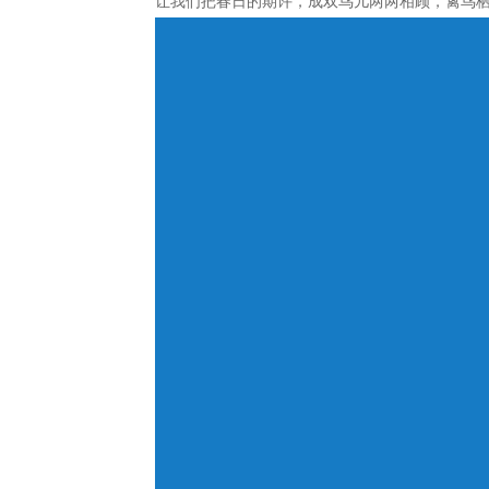
让我们把春日的期许，成双鸟儿两两相顾，禽鸟栖
Bitpie钱包下载专区
bitpie安卓下载专区
bitpie官网下载专区