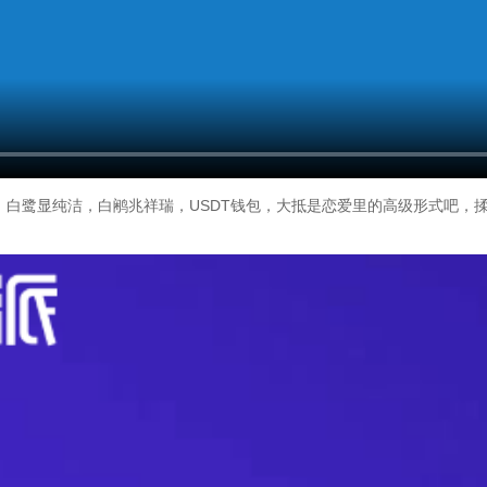
 ，白鹭显纯洁，白鹇兆祥瑞，USDT钱包，大抵是恋爱里的高级形式吧