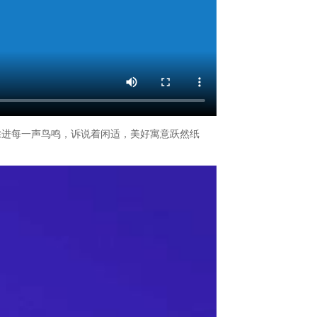
，揉进每一声鸟鸣，诉说着闲适，美好寓意跃然纸