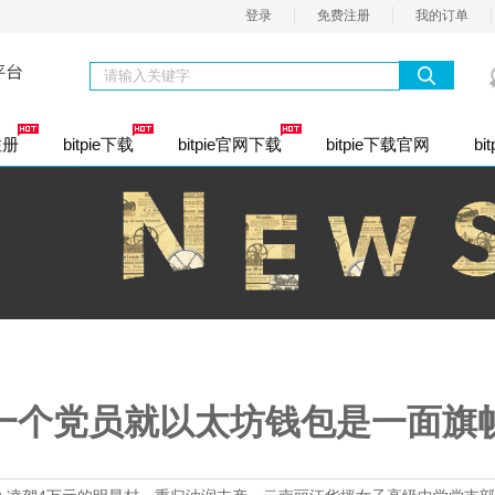
登录
免费注册
我的订单
注册
bitpie下载
bitpie官网下载
bitpie下载官网
bit
资股份公司注册
通商标注册
业社保开户
内资有限公司
个人独资企业注册
内资有限分公司
合伙
资类注册
香港公司注册
定代表人变更
公司股权变更
经营范围变更
公司名称变更
注册资本变更
司注册地址
资小规模（1年）
一般纳税人（1年）
整理乱账
一个党员就以太坊钱包是一面旗