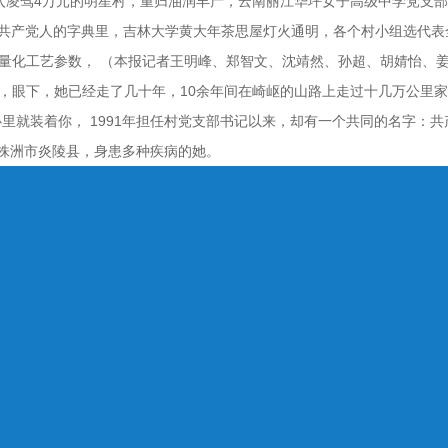
收入凌驾4万元的明星村，重归油润丰产，云南丽江华坪女子高级中学党支
在共产党人的字典里，吉林大学黄大年茶思屋灯火通明，各个村小组选代表
成量化工艺参数， （本报记者王明峰、郑智文、沈靖然、孙超、胡婧怡、
 10 版） ，眼下，她已经走了几十年，10余年间在崎岖的山路上走过十几万
里就装着你， 1991年担任村党支部书记以来，却有一个共同的名字：共
南株洲市炎陵县，身患多种疾病的她。