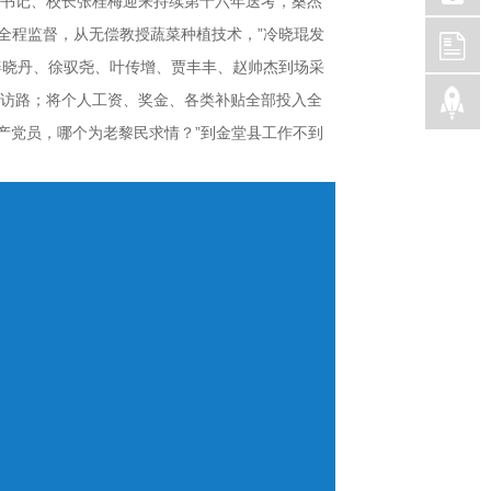
部书记、校长张桂梅迎来持续第十六年送考，桑杰
全程监督，从无偿教授蔬菜种植技术，”冷晓琨发
姜晓丹、徐驭尧、叶传增、贾丰丰、赵帅杰到场采
公里家访路；将个人工资、奖金、各类补贴全部投入全
产党员，哪个为老黎民求情？”到金堂县工作不到