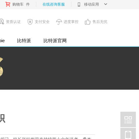
购物车
件
在线咨询客服
移动应用
资质认证
支付安全
进度掌控
售后无忧
pie
比特派
比特派官网
企业公司
帜