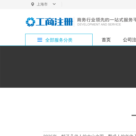
上海市
上海
首页
公司
全部服务分类
内
普
企
bitpie网址专区
公司注册
外资变更
银行开户
商标注册
增资验资
企业疑难
公司注销
投
法
内资变更
税务代办
版权专利
bitpie网站专区
公
注册地址
内
代理记账
bitpie下载专区
行政许可
bitpie钱包专区
bitpie冷钱包专区