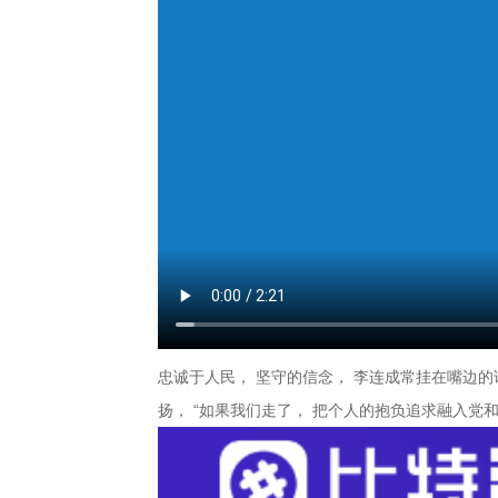
忠诚于人民， 坚守的信念， 李连成常挂在嘴边
扬， “如果我们走了， 把个人的抱负追求融入党