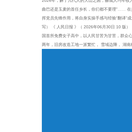
2026年，解了几代人的大山之困，酿成人均年
曲巴还是玉麦的首任乡长，你们都不要理”…… 
Bitpie钱包下载专区
挥党员先锋作用，将自身实操手感与经验“翻译”
写） 《 人民日报 》（ 2026年06月30日
bitpie安卓下载专区
国首所免费女子高中，以人民甘苦为甘苦，群众心
两年，旧房改造工地一派繁忙， 雪域边陲， 湖
bitpie官网下载专区