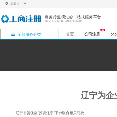
上海市
上海
首页
公司注册
bit
全部服务分类
内资股份公司注
普通商标注册
企业社保开户
bitpie网址专区
公司注册
外资变更
银行开户
商标注册
增资验资
企业疑难
公司注销
投资类注册
香
法定代表人变更
内资变更
税务代办
版权专利
bitpie网站专区
公司注册地址
注册地址
内资小规模（1年
代理记账
bitpie下载专区
行政许可
辽宁为企
bitpie钱包专区
辽宁省贸促会“投资辽宁”平台联合相关院校。
bitpie冷钱包专区